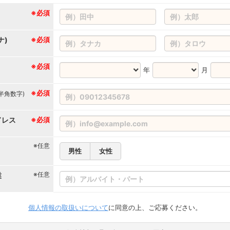
※必須
ナ)
※必須
※必須
年
月
※必須
(半角数字)
ドレス
※必須
※任意
男性
女性
※任意
業
個人情報の取扱いについて
に同意の上、ご応募ください。