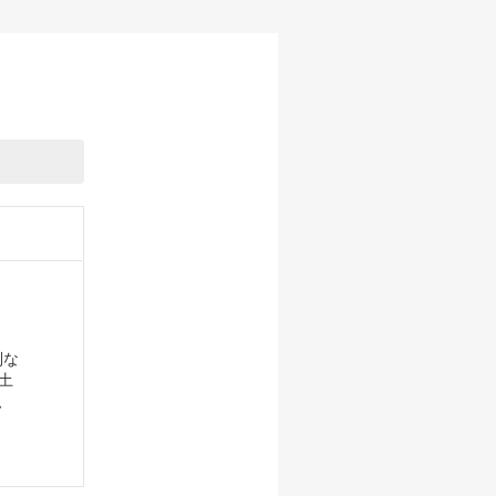
制な
土
、