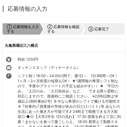
応募情報の入力
① 応募情報を入力
② 応募情報を確認
③ 応募完了
する
する
丸亀製麺近江八幡店
時給 1250円
キッチンスタッフ（ディナータイム）
シフト制 / 18:00～24:00の間で、週1日～、1日3時間～OK！
1ヶ月～3ヶ月程度の短期もOK！ ★1週間毎の希望シフト制な
ので、学業やプライベートの予定も組みやすい！ ★「平日の
み」「土日のみ」「土日祝休み」など、 できる限り柔軟に
対応しますので、面接時にご相談ください。 ※22時以降は18
歳以上(例外事由2号) ☆今なら希望のシフトで働ける可能性大
☆ ｢扶養内｣｢授業後や学校が休みの日だけバイト｣等 あなたの
生活にあった働き方が可能です♪ 24時まで勤務できる方大歓
迎◎ ◆◇【大学2年生 1日の流れ】 17:30 授業を終えて店に到
着！まかないを食べて腹ごしらえ。 18:00 着替えて勤務スタ
ート。テキパキ作業を進めます。 23:00 勤務終了。 ※勤務時