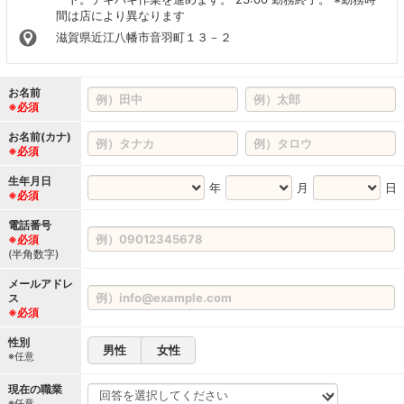
間は店により異なります
滋賀県近江八幡市音羽町１３－２
お名前
※必須
お名前(カナ)
※必須
生年月日
年
月
日
※必須
電話番号
※必須
(半角数字)
メールアドレ
ス
※必須
性別
男性
女性
※任意
現在の職業
※任意