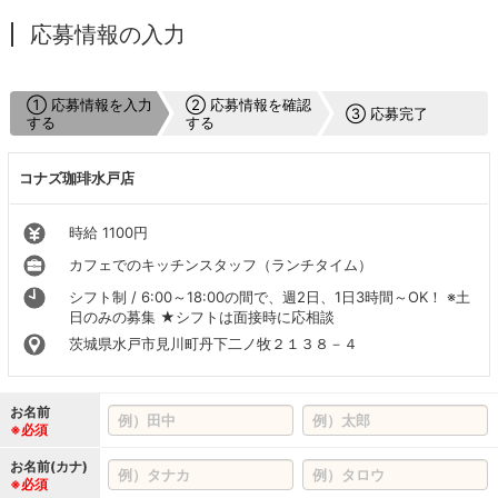
応募情報の入力
① 応募情報を入力
② 応募情報を確認
③ 応募完了
する
する
コナズ珈琲水戸店
時給 1100円
カフェでのキッチンスタッフ（ランチタイム）
シフト制 / 6:00～18:00の間で、週2日、1日3時間～OK！ ※土
日のみの募集 ★シフトは面接時に応相談
茨城県水戸市見川町丹下二ノ牧２１３８－４
お名前
※必須
お名前(カナ)
※必須