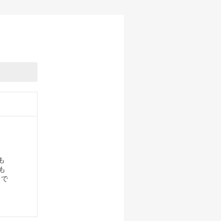
も
も
 で