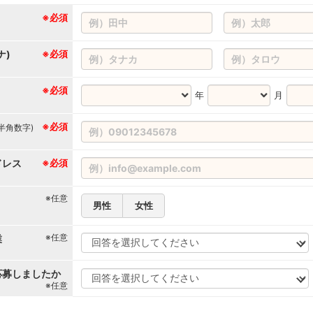
※必須
ナ)
※必須
※必須
年
月
※必須
(半角数字)
ドレス
※必須
※任意
男性
女性
※任意
業
応募しましたか
※任意