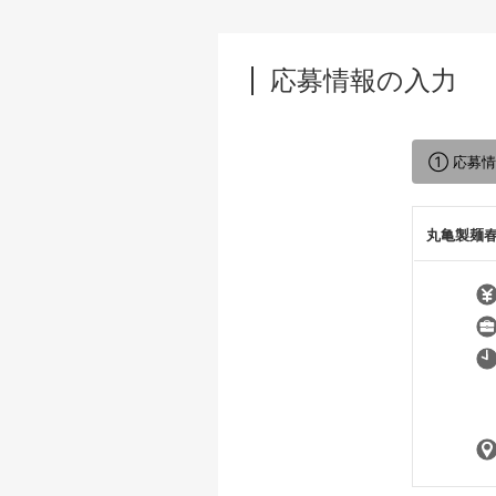
応募情報の入力
① 応募
丸亀製麺