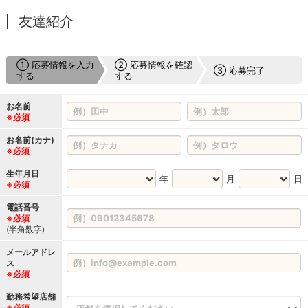
友達紹介
① 応募情報を入力
② 応募情報を確認
③ 応募完了
する
する
お名前
※必須
お名前(カナ)
※必須
生年月日
年
月
日
※必須
電話番号
※必須
(半角数字)
メールアドレ
ス
※必須
勤務希望店舗
※必須