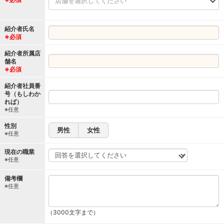
店舗を選択してください
紹介者氏名
※必須
紹介者所属店
舗名
※必須
紹介者社員番
号（もしわか
れば）
※任意
性別
男性
女性
※任意
現在の職業
※任意
備考欄
※任意
（3000文字まで）