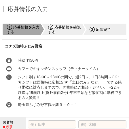
応募情報の入力
① 応募情報を入力
② 応募情報を確認
③ 応募完了
する
する
コナズ珈琲ふじみ野店
時給 1150円
カフェでのキッチンスタッフ（ディナータイム）
シフト制 / 18:00～23:00の間で、週2日～、1日3時間～OK！
★シフトは面接時に応相談 ★「土日のみ」など、 できる限
り柔軟に対応しますので、面接時にご相談ください。 ※22時
以降は18歳以上(例外事由2号) 年末年始など繁忙期に勤務でき
る方大歓迎!!
埼玉県ふじみ野市鶴ヶ舞３－９－１
お名前
※必須