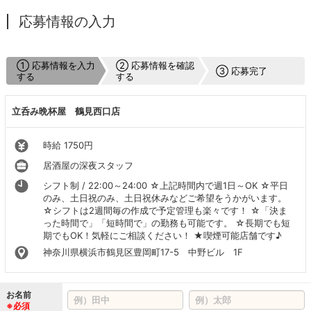
応募情報の入力
① 応募情報を入力
② 応募情報を確認
③ 応募完了
する
する
立呑み晩杯屋 鶴見西口店
時給 1750円
居酒屋の深夜スタッフ
シフト制 / 22:00～24:00 ☆上記時間内で週1日～OK ☆平日
のみ、土日祝のみ、土日祝休みなどご希望をうかがいます。
☆シフトは2週間毎の作成で予定管理も楽々です！ ☆「決ま
った時間で」「短時間で」の勤務も可能です。 ☆長期でも短
期でもOK！気軽にご相談ください！ ★喫煙可能店舗です♪
神奈川県横浜市鶴見区豊岡町17-5 中野ビル 1F
お名前
※必須