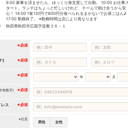
9:00 家事を済ませたら、ゆっくり身支度して出勤。 10:00 お仕事
タート。ランチはちょっと忙しいけれど、チームで助け合うから安
心！ 14:00 1食120円で800円分食べられるまかないでお昼ごはん♪
17:00 勤務終了。 ※勤務時間は店により異なります
秋田県秋田市広面字堤敷３６－１
※必須
ナ)
※必須
※必須
年
月
※必須
(半角数字)
ドレス
※必須
※任意
男性
女性