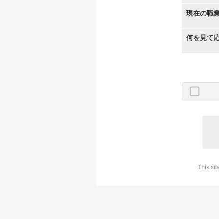
現在の職
何を見て
This si