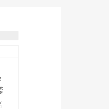
間
！
軟
限
な
れ】