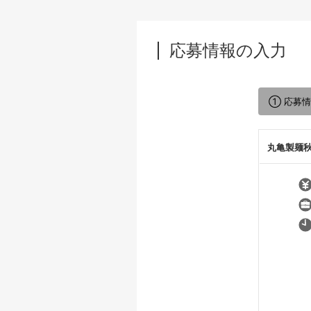
応募情報の入力
① 応募
丸亀製麺