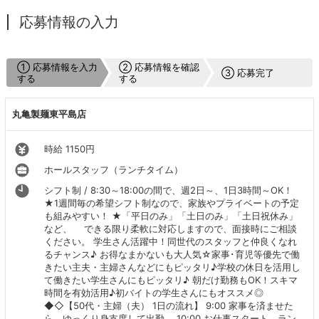
応募情報の入力
① 応募情報を入力
② 応募情報を確認
③ 応募完了
する
する
丸亀製麺東平島店
時給 1150円
ホールスタッフ（ランチタイム）
シフト制 / 8:30～18:00の間で、週2日～、1日3時間～OK！
★1週間毎の希望シフト制なので、家族やプライベートの予定
も組みやすい！ ★「平日のみ」「土日のみ」「土日祝休み」
など、 できる限り柔軟に対応しますので、面接時にご相談
ください。 学生さん活躍中！同世代のスタッフと仲良くなれ
るチャンス♪ お得なまかないも大人気☆家事･育児等優先で働
きたい主夫・主婦さんなどにもピッタリ♪学校の休日を活用し
て働きたい学生さんにもピッタリ♪ 朝だけ勤務もOK！スキマ
時間を有効活用♪初バイトの学生さんにもオススメ◎
◆◇【50代・主婦（夫） 1日の流れ】 9:00 家事を済ませた
ら、ゆっくり身支度して出勤。 10:00 お仕事スタート。ラン