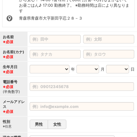
お昼ごはん♪ 17:00 勤務終了。 ※勤務時間は店により異なりま
す
青森県青森市大字新田字忍２８－３
お名前
※必須
お名前(カナ)
※必須
生年月日
年
月
日
※必須
電話番号
※必須
(半角数字)
メールアドレ
ス
※必須
性別
男性
女性
※任意