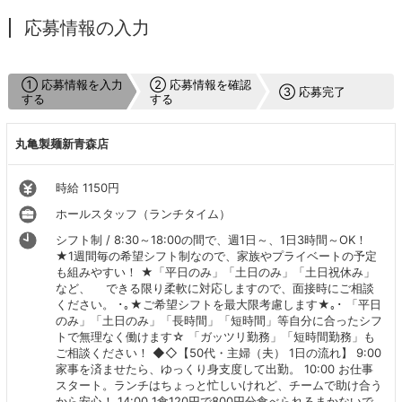
応募情報の入力
① 応募情報を入力
② 応募情報を確認
③ 応募完了
する
する
丸亀製麺新青森店
時給 1150円
ホールスタッフ（ランチタイム）
シフト制 / 8:30～18:00の間で、週1日～、1日3時間～OK！
★1週間毎の希望シフト制なので、家族やプライベートの予定
も組みやすい！ ★「平日のみ」「土日のみ」「土日祝休み」
など、 できる限り柔軟に対応しますので、面接時にご相談
ください。 ･｡★ご希望シフトを最大限考慮します★｡･ 「平日
のみ」「土日のみ」「長時間」「短時間」等自分に合ったシフ
トで無理なく働けます☆ 「ガッツリ勤務」「短時間勤務」も
ご相談ください！ ◆◇【50代・主婦（夫） 1日の流れ】 9:00
家事を済ませたら、ゆっくり身支度して出勤。 10:00 お仕事
スタート。ランチはちょっと忙しいけれど、チームで助け合う
から安心！ 14:00 1食120円で800円分食べられるまかないで