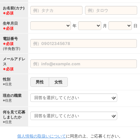
お名前(カナ)
※必須
生年月日
年
月
日
※必須
電話番号
※必須
(半角数字)
メールアドレ
ス
※必須
性別
男性
女性
※任意
現在の職業
※任意
何を見て応募
しましたか
※任意
個人情報の取扱いについて
に同意の上、ご応募ください。