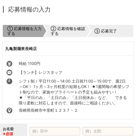
応募情報の入力
① 応募情報を入力
② 応募情報を確認
③ 応募完了
する
する
丸亀製麺東長崎店
時給 1100円
【ランチ】レジスタッフ
シフト制 / 平日11:00～14:00 土日祝11:00～15:00で、週2日
～OK！ 1ヶ月～3ヶ月程度の短期もOK！ ★1週間毎の希望シフ
ト制なので、家族やプライベートの予定も組みやすい！
★「平日のみ」「土日のみ」「土日祝休み」など、 できる
限り柔軟に対応しますので、面接時にご相談ください。
長崎県長崎市中里町１２３７－２
お名前
※必須