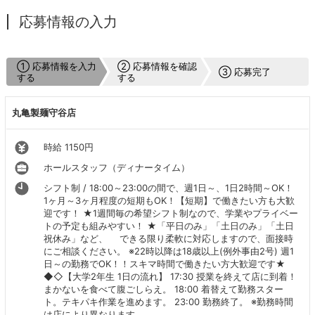
応募情報の入力
① 応募情報を入力
② 応募情報を確認
③ 応募完了
する
する
丸亀製麺守谷店
時給 1150円
ホールスタッフ（ディナータイム）
シフト制 / 18:00～23:00の間で、週1日～、1日2時間～OK！
1ヶ月～3ヶ月程度の短期もOK！【短期】で働きたい方も大歓
迎です！ ★1週間毎の希望シフト制なので、学業やプライベー
トの予定も組みやすい！ ★「平日のみ」「土日のみ」「土日
祝休み」など、 できる限り柔軟に対応しますので、面接時
にご相談ください。 ※22時以降は18歳以上(例外事由2号) 週1
日～の勤務でOK！！スキマ時間で働きたい方大歓迎です★
◆◇【大学2年生 1日の流れ】 17:30 授業を終えて店に到着！
まかないを食べて腹ごしらえ。 18:00 着替えて勤務スター
ト。テキパキ作業を進めます。 23:00 勤務終了。 ※勤務時間
は店により異なります