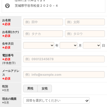
茨城県守谷市松並２０２０－４
お名前
※必須
お名前(カナ)
※必須
生年月日
年
月
日
※必須
電話番号
※必須
(半角数字)
メールアドレ
ス
※必須
性別
男性
女性
※任意
現在の職業
※任意