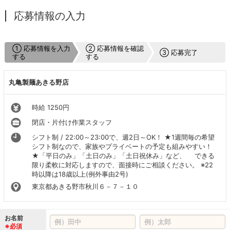
応募情報の入力
① 応募情報を入力
② 応募情報を確認
③ 応募完了
する
する
丸亀製麺あきる野店
時給 1250円
閉店・片付け作業スタッフ
シフト制 / 22:00～23:00で、週2日～OK！ ★1週間毎の希望
シフト制なので、家族やプライベートの予定も組みやすい！
★「平日のみ」「土日のみ」「土日祝休み」など、 できる
限り柔軟に対応しますので、面接時にご相談ください。 ※22
時以降は18歳以上(例外事由2号)
東京都あきる野市秋川６－７－１０
お名前
※必須