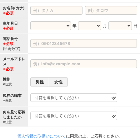
お名前(カナ)
※必須
生年月日
年
月
日
※必須
電話番号
※必須
(半角数字)
メールアドレ
ス
※必須
性別
男性
女性
※任意
現在の職業
※任意
何を見て応募
しましたか
※任意
個人情報の取扱いについて
に同意の上、ご応募ください。