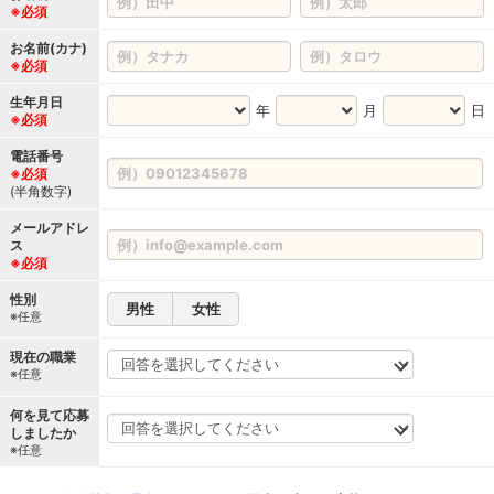
※必須
お名前(カナ)
※必須
生年月日
年
月
日
※必須
電話番号
※必須
(半角数字)
メールアドレ
ス
※必須
性別
男性
女性
※任意
現在の職業
※任意
何を見て応募
しましたか
※任意