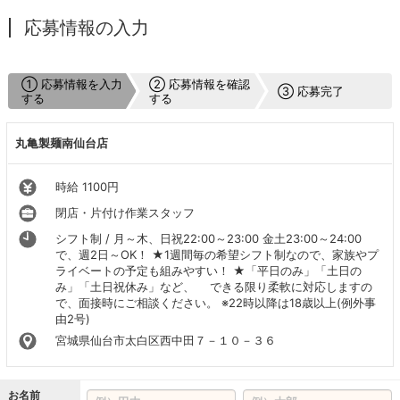
応募情報の入力
① 応募情報を入力
② 応募情報を確認
③ 応募完了
する
する
丸亀製麺南仙台店
時給 1100円
閉店・片付け作業スタッフ
シフト制 / 月～木、日祝22:00～23:00 金土23:00～24:00
で、週2日～OK！ ★1週間毎の希望シフト制なので、家族やプ
ライベートの予定も組みやすい！ ★「平日のみ」「土日の
み」「土日祝休み」など、 できる限り柔軟に対応しますの
で、面接時にご相談ください。 ※22時以降は18歳以上(例外事
由2号)
宮城県仙台市太白区西中田７－１０－３６
お名前