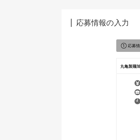
応募情報の入力
① 応募
丸亀製麺