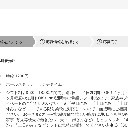
情報を入力する
② 応募情報を確認する
③ 応募完了
旭川春光店
時給 1200円
ホールスタッフ（ランチタイム）
シフト制 / 8:30～18:00の間で、週2日～、1日2時間～OK！ 1ヶ月
ヶ月程度の短期もOK！ ★1週間毎の希望シフト制なので、家族やプ
イベートの予定も組みやすい！ ★「平日のみ」「土日のみ」「土日
休み」など、 できる限り柔軟に対応しますので、面接時にご相談
ださい。 お子さまの行事や試験期間で忙しい時期は週0日も相談OK
家事･育児等優先で働きたい主夫・主婦さんなどにもピッタリ♪ 「1
迄」「土日のみ」などシフトは気軽に相談してください♪ ◆◇【50