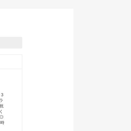
～3
ラ
祝
く
◎
4時