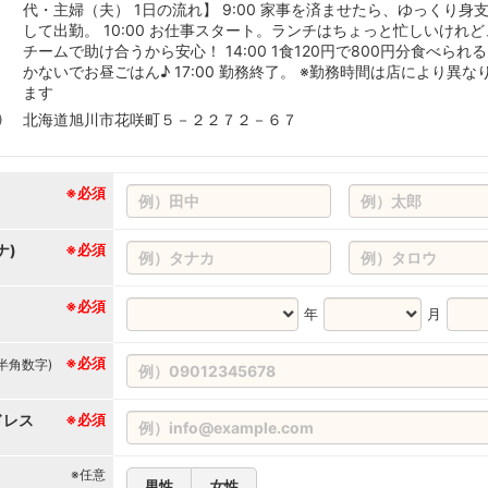
代・主婦（夫） 1日の流れ】 9:00 家事を済ませたら、ゆっくり身
して出勤。 10:00 お仕事スタート。ランチはちょっと忙しいけれど
チームで助け合うから安心！ 14:00 1食120円で800円分食べられ
かないでお昼ごはん♪ 17:00 勤務終了。 ※勤務時間は店により異な
ます
北海道旭川市花咲町５－２２７２－６７
※必須
ナ)
※必須
※必須
年
月
※必須
(半角数字)
ドレス
※必須
※任意
男性
女性