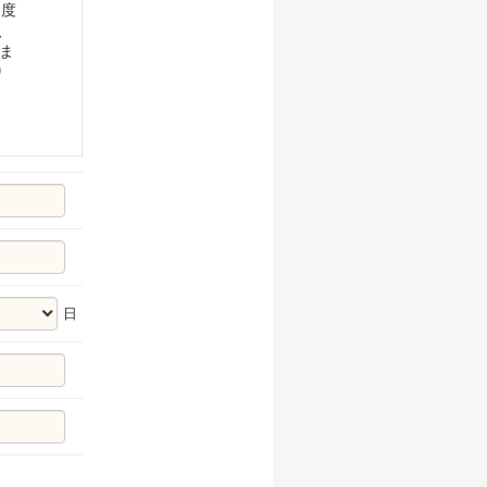
支度
、
るま
り
日