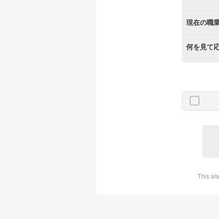
現在の職
何を見て
This si