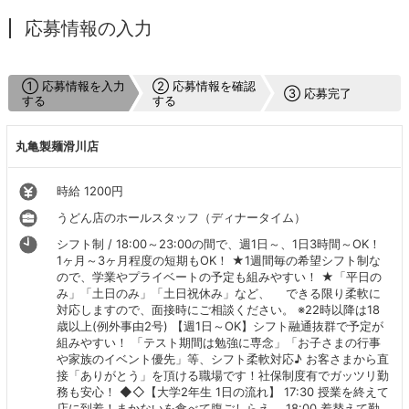
応募情報の入力
① 応募情報を入力
② 応募情報を確認
③ 応募完了
する
する
丸亀製麺滑川店
時給 1200円
うどん店のホールスタッフ（ディナータイム）
シフト制 / 18:00～23:00の間で、週1日～、1日3時間～OK！
1ヶ月～3ヶ月程度の短期もOK！ ★1週間毎の希望シフト制な
ので、学業やプライベートの予定も組みやすい！ ★「平日の
み」「土日のみ」「土日祝休み」など、 できる限り柔軟に
対応しますので、面接時にご相談ください。 ※22時以降は18
歳以上(例外事由2号) 【週1日～OK】シフト融通抜群で予定が
組みやすい！ 「テスト期間は勉強に専念」「お子さまの行事
や家族のイベント優先」等、シフト柔軟対応♪ お客さまから直
接「ありがとう」を頂ける職場です！社保制度有でガッツリ勤
務も安心！ ◆◇【大学2年生 1日の流れ】 17:30 授業を終えて
店に到着！まかないを食べて腹ごしらえ。 18:00 着替えて勤