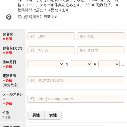
務スタート。テキパキ作業を進めます。 23:00 勤務終了。 ※
勤務時間は店により異なります
富山県滑川市沖田新２８
お名前
※必須
お名前(カナ)
※必須
生年月日
年
月
日
※必須
電話番号
※必須
(半角数字)
メールアドレ
ス
※必須
性別
男性
女性
※任意