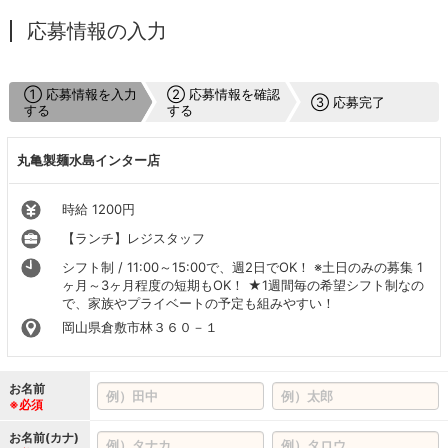
応募情報の入力
① 応募情報を入力
② 応募情報を確認
③ 応募完了
する
する
丸亀製麺水島インター店
時給 1200円
【ランチ】レジスタッフ
シフト制 / 11:00～15:00で、週2日でOK！ ※土日のみの募集 1
ヶ月～3ヶ月程度の短期もOK！ ★1週間毎の希望シフト制なの
で、家族やプライベートの予定も組みやすい！
岡山県倉敷市林３６０－１
お名前
※必須
お名前(カナ)