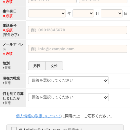
※必須
生年月日
年
月
日
※必須
電話番号
※必須
(半角数字)
メールアドレ
ス
※必須
性別
男性
女性
※任意
現在の職業
※任意
何を見て応募
しましたか
※任意
個人情報の取扱いについて
に同意の上、ご応募ください。
個人情報の取り扱いについて同意する