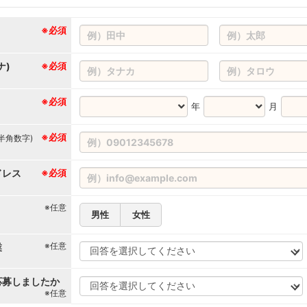
※必須
ナ)
※必須
※必須
年
月
※必須
(半角数字)
ドレス
※必須
※任意
男性
女性
※任意
業
応募しましたか
※任意