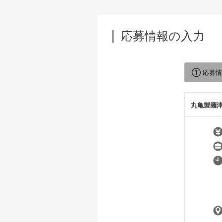
応募情報の入力
① 応募
丸亀製麺