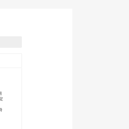
期
定
ど、
時