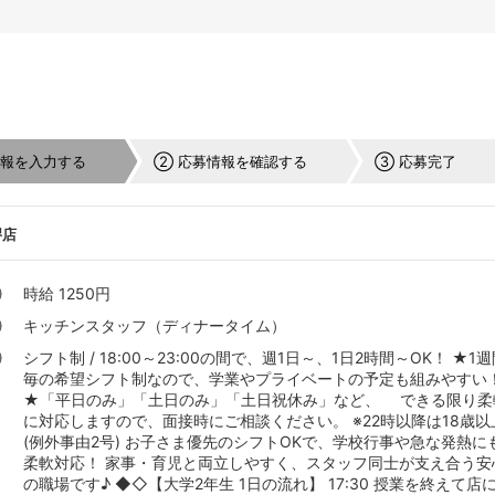
情報を入力する
② 応募情報を確認する
③ 応募完了
堺店
時給 1250円
キッチンスタッフ（ディナータイム）
シフト制 / 18:00～23:00の間で、週1日～、1日2時間～OK！ ★1
毎の希望シフト制なので、学業やプライベートの予定も組みやすい
★「平日のみ」「土日のみ」「土日祝休み」など、 できる限り柔
に対応しますので、面接時にご相談ください。 ※22時以降は18歳以
(例外事由2号) お子さま優先のシフトOKで、学校行事や急な発熱に
柔軟対応！ 家事・育児と両立しやすく、スタッフ同士が支え合う安
の職場です♪ ◆◇【大学2年生 1日の流れ】 17:30 授業を終えて店