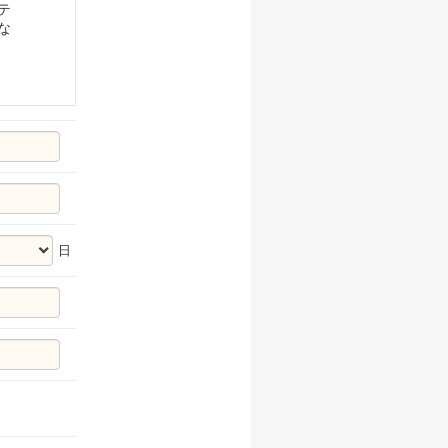
テ
な
日