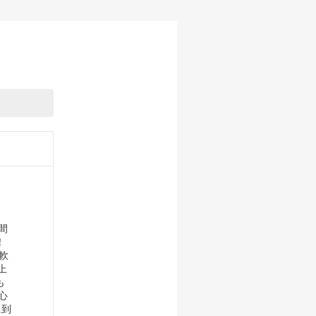
週間
！
軟
上
も
心
に到