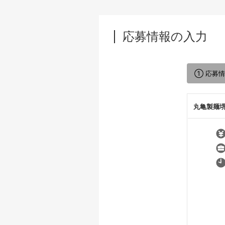
応募情報の入力
① 応募
丸亀製麺