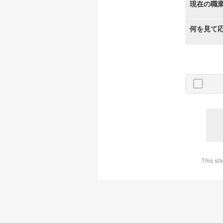
現在の職
何を見て
This si