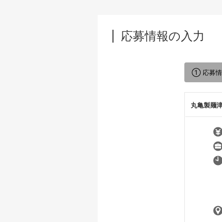
応募情報の入力
① 応募
丸亀製麺