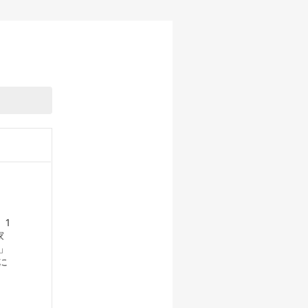
 1
家
」
に