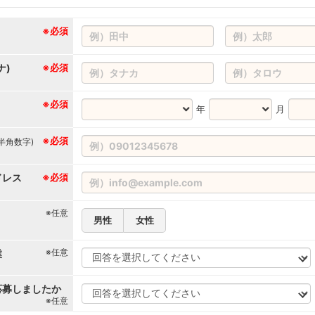
※必須
ナ)
※必須
※必須
年
月
※必須
(半角数字)
ドレス
※必須
※任意
男性
女性
※任意
業
応募しましたか
※任意