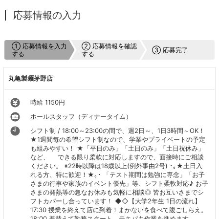
応募情報の入力
① 応募情報を入力
② 応募情報を確認
③ 応募完了
する
する
丸亀製麺茅野店
時給 1150円
ホールスタッフ（ディナータイム）
シフト制 / 18:00～23:00の間で、週2日～、1日3時間～OK！
★1週間毎の希望シフト制なので、学業やプライベートの予定
も組みやすい！ ★「平日のみ」「土日のみ」「土日祝休み」
など、 できる限り柔軟に対応しますので、面接時にご相談
ください。 ※22時以降は18歳以上(例外事由2号) ･｡★土日入
れる方、特に歓迎！★｡･ 「テスト期間は勉強に専念」「お子
さまの行事や家族のイベント優先」等、シフト柔軟対応♪ お子
さまの発熱等の急なお休みも気軽に相談◎ 皆お互いさまでシ
フトカバーし合っています！ ◆◇【大学2年生 1日の流れ】
17:30 授業を終えて店に到着！まかないを食べて腹ごしらえ。
18:00 着替えて勤務スタート。テキパキ作業を進めます。