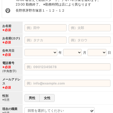
23:00 勤務終了。 ※勤務時間は店により異なります
長野県茅野市塚原１－１２－１２
お名前
※必須
お名前(カナ)
※必須
生年月日
年
月
日
※必須
電話番号
※必須
(半角数字)
メールアドレ
ス
※必須
性別
男性
女性
※任意
現在の職業
※任意