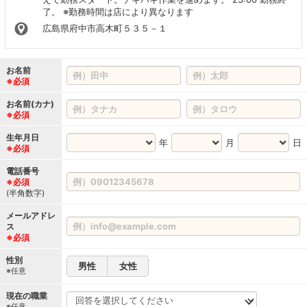
了。 ※勤務時間は店により異なります
広島県府中市高木町５３５－１
お名前
※必須
お名前(カナ)
※必須
生年月日
年
月
日
※必須
電話番号
※必須
(半角数字)
メールアドレ
ス
※必須
性別
男性
女性
※任意
現在の職業
※任意