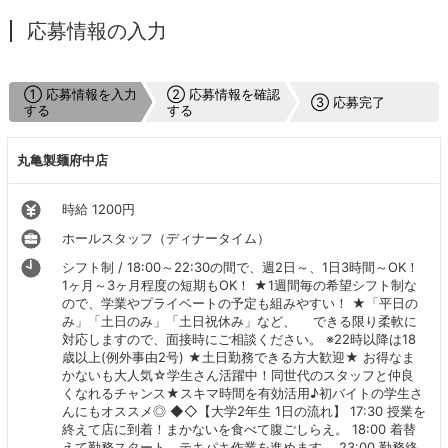
応募情報の入力
① 応募情報を入力
② 応募情報を確認
③ 応募完了
する
する
丸亀製麺府中店
時給 1200円
ホールスタッフ（ディナータイム）
シフト制 / 18:00～22:30の間で、週2日～、1日3時間～OK！
1ヶ月～3ヶ月程度の短期もOK！ ★1週間毎の希望シフト制な
ので、学業やプライベートの予定も組みやすい！ ★「平日の
み」「土日のみ」「土日祝休み」など、 できる限り柔軟に
対応しますので、面接時にご相談ください。 ※22時以降は18
歳以上(例外事由2号) ★土日勤務できる方大歓迎★ お得なま
かないも大人気☆学生さん活躍中！同世代のスタッフと仲良
くなれるチャンス★スキマ時間を有効活用♪初バイトの学生さ
んにもオススメ◎ ◆◇【大学2年生 1日の流れ】 17:30 授業を
終えて店に到着！まかないを食べて腹ごしらえ。 18:00 着替
えて勤務スタート。テキパキ作業を進めます。 23:00 勤務終