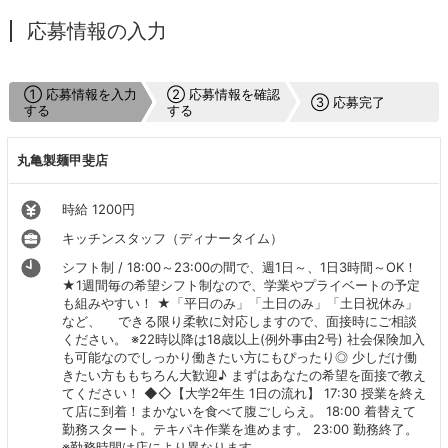
応募情報の入力
① 応募情報を入力
② 応募情報を確認
③ 応募完了
する
する
丸亀製麺甲斐店
時給 1200円
キッチンスタッフ（ディナータイム）
シフト制 / 18:00～23:00の間で、週1日～、1日3時間～OK！
★1週間毎の希望シフト制なので、学業やプライベートの予定
も組みやすい！ ★「平日のみ」「土日のみ」「土日祝休み」
など、 できる限り柔軟に対応しますので、面接時にご相談
ください。 ※22時以降は18歳以上(例外事由2号) 社会保険加入
も可能なのでしっかり働きたい方にもぴったり◎ 少しだけ働
きたい方ももちろん大歓迎♪ まずはあなたの希望を面接で教え
てください！ ◆◇【大学2年生 1日の流れ】 17:30 授業を終え
て店に到着！まかないを食べて腹ごしらえ。 18:00 着替えて
勤務スタート。テキパキ作業を進めます。 23:00 勤務終了。
※勤務時間は店により異なります