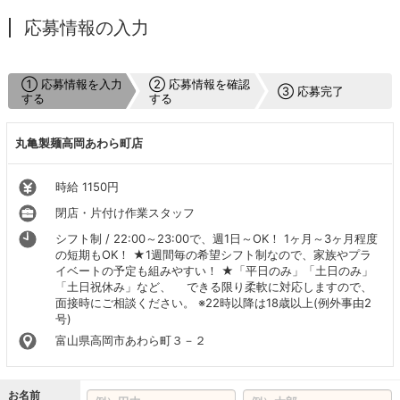
応募情報の入力
① 応募情報を入力
② 応募情報を確認
③ 応募完了
する
する
丸亀製麺高岡あわら町店
時給 1150円
閉店・片付け作業スタッフ
シフト制 / 22:00～23:00で、週1日～OK！ 1ヶ月～3ヶ月程度
の短期もOK！ ★1週間毎の希望シフト制なので、家族やプラ
イベートの予定も組みやすい！ ★「平日のみ」「土日のみ」
「土日祝休み」など、 できる限り柔軟に対応しますので、
面接時にご相談ください。 ※22時以降は18歳以上(例外事由2
号)
富山県高岡市あわら町３－２
お名前