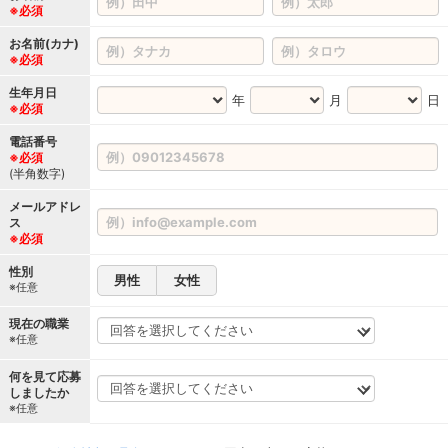
※必須
お名前(カナ)
※必須
生年月日
年
月
日
※必須
電話番号
※必須
(半角数字)
メールアドレ
ス
※必須
性別
男性
女性
※任意
現在の職業
※任意
何を見て応募
しましたか
※任意