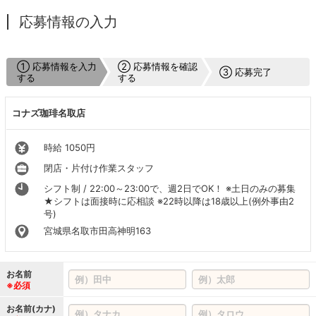
応募情報の入力
① 応募情報を入力
② 応募情報を確認
③ 応募完了
する
する
コナズ珈琲名取店
時給 1050円
閉店・片付け作業スタッフ
シフト制 / 22:00～23:00で、週2日でOK！ ※土日のみの募集
★シフトは面接時に応相談 ※22時以降は18歳以上(例外事由2
号)
宮城県名取市田高神明163
お名前
※必須
お名前(カナ)