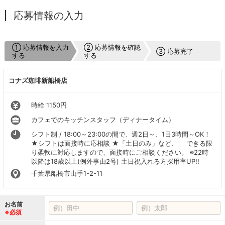
応募情報の入力
① 応募情報を入力
② 応募情報を確認
③ 応募完了
する
する
コナズ珈琲新船橋店
時給 1150円
カフェでのキッチンスタッフ（ディナータイム）
シフト制 / 18:00～23:00の間で、週2日～、1日3時間～OK！
★シフトは面接時に応相談 ★「土日のみ」など、 できる限
り柔軟に対応しますので、面接時にご相談ください。 ※22時
以降は18歳以上(例外事由2号) 土日祝入れる方採用率UP!!
千葉県船橋市山手1-2-11
お名前
※必須