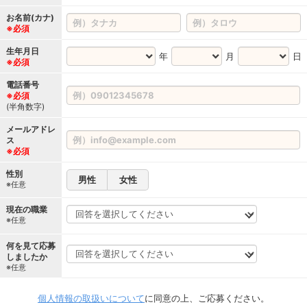
お名前(カナ)
※必須
生年月日
年
月
日
※必須
電話番号
※必須
(半角数字)
メールアドレ
ス
※必須
性別
男性
女性
※任意
現在の職業
※任意
何を見て応募
しましたか
※任意
個人情報の取扱いについて
に同意の上、ご応募ください。