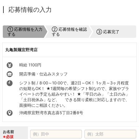
応募情報の入力
① 応募情報を入力
② 応募情報を確認
③ 応募完了
する
する
丸亀製麺宜野湾店
時給 1100円
開店準備・仕込みスタッフ
シフト制 / 8:00～10:00で、週2日～OK！ 1ヶ月～3ヶ月程度
の短期もOK！ ★1週間毎の希望シフト制なので、家族やプラ
イベートの予定も組みやすい！ ★「平日のみ」「土日のみ」
「土日祝休み」など、 できる限り柔軟に対応しますので、
面接時にご相談ください。
沖縄県宜野湾市真志喜5丁目2番8号
お名前
※必須