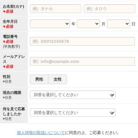
お名前(カナ)
※必須
生年月日
年
月
日
※必須
電話番号
※必須
(半角数字)
メールアドレ
ス
※必須
性別
男性
女性
※任意
現在の職業
※任意
何を見て応募
しましたか
※任意
個人情報の取扱いについて
に同意の上、ご応募ください。