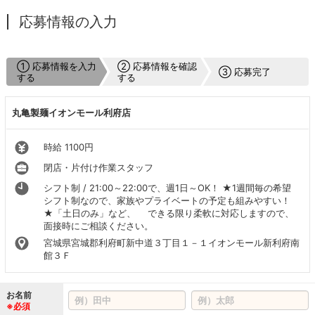
応募情報の入力
① 応募情報を入力
② 応募情報を確認
③ 応募完了
する
する
丸亀製麺イオンモール利府店
時給 1100円
閉店・片付け作業スタッフ
シフト制 / 21:00～22:00で、週1日～OK！ ★1週間毎の希望
シフト制なので、家族やプライベートの予定も組みやすい！
★「土日のみ」など、 できる限り柔軟に対応しますので、
面接時にご相談ください。
宮城県宮城郡利府町新中道３丁目１－１イオンモール新利府南
館３Ｆ
お名前
※必須