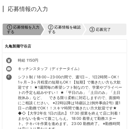
応募情報の入力
① 応募情報を入力
② 応募情報を確認
③ 応募完了
する
する
丸亀製麺守谷店
時給 1150円
キッチンスタッフ（ディナータイム）
シフト制 / 18:00～23:00の間で、週1日～、1日2時間～OK！
1ヶ月～3ヶ月程度の短期もOK！【短期】で働きたい方も大歓
迎です！ ★1週間毎の希望シフト制なので、学業やプライベー
トの予定も組みやすい！ ★「平日のみ」「土日のみ」「土日
祝休み」など、 できる限り柔軟に対応しますので、面接時
にご相談ください。 ※22時以降は18歳以上(例外事由2号) 週1
日～の勤務でOK！！スキマ時間で働きたい方大歓迎です★
◆◇【大学2年生 1日の流れ】 17:30 授業を終えて店に到着！
まかないを食べて腹ごしらえ。 18:00 着替えて勤務スター
ト。テキパキ作業を進めます。 23:00 勤務終了。 ※勤務時間
は店により異なります