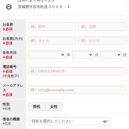
茨城県守谷市松並２０２０－４
お名前
※必須
お名前(カナ)
※必須
生年月日
年
月
日
※必須
電話番号
※必須
(半角数字)
メールアドレ
ス
※必須
性別
男性
女性
※任意
現在の職業
※任意