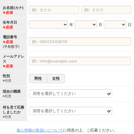
お名前(カナ)
※必須
生年月日
年
月
日
※必須
電話番号
※必須
(半角数字)
メールアドレ
ス
※必須
性別
男性
女性
※任意
現在の職業
※任意
何を見て応募
しましたか
※任意
個人情報の取扱いについて
に同意の上、ご応募ください。