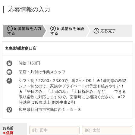
応募情報の入力
① 応募情報を入力
② 応募情報を確認
③ 応募完了
する
する
丸亀製麺宮島口店
時給 1150円
閉店・片付け作業スタッフ
シフト制 / 22:00～23:00で、週2日～OK！ ★1週間毎の希望
シフト制なので、家族やプライベートの予定も組みやすい！
★「平日のみ」「土日のみ」「土日祝休み」など、 できる
限り柔軟に対応しますので、面接時にご相談ください。 ※22
時以降は18歳以上(例外事由2号)
広島県廿日市市宮島口西１－５－３
お名前
※必須