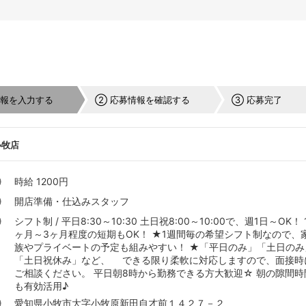
情報を入力する
② 応募情報を確認する
③ 応募完了
小牧店
時給 1200円
開店準備・仕込みスタッフ
シフト制 / 平日8:30～10:30 土日祝8:00～10:00で、週1日～OK！ 
ヶ月～3ヶ月程度の短期もOK！ ★1週間毎の希望シフト制なので、
族やプライベートの予定も組みやすい！ ★「平日のみ」「土日のみ
「土日祝休み」など、 できる限り柔軟に対応しますので、面接時
ご相談ください。 平日朝8時から勤務できる方大歓迎☆ 朝の隙間時
も有効活用♪
愛知県小牧市大字小牧原新田自才前１４２７－２