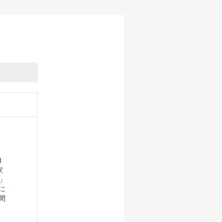
1
家
」
に
間