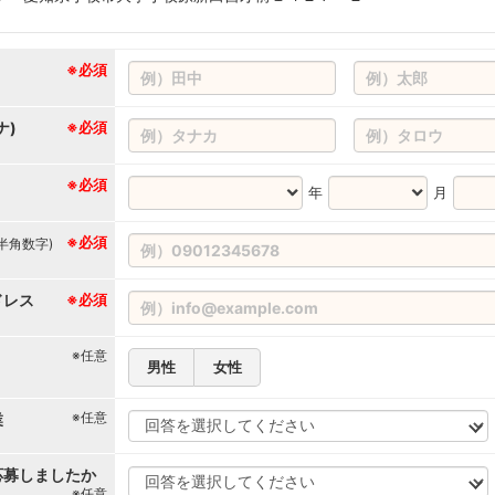
※必須
ナ)
※必須
※必須
年
月
※必須
(半角数字)
ドレス
※必須
※任意
男性
女性
※任意
業
応募しましたか
※任意