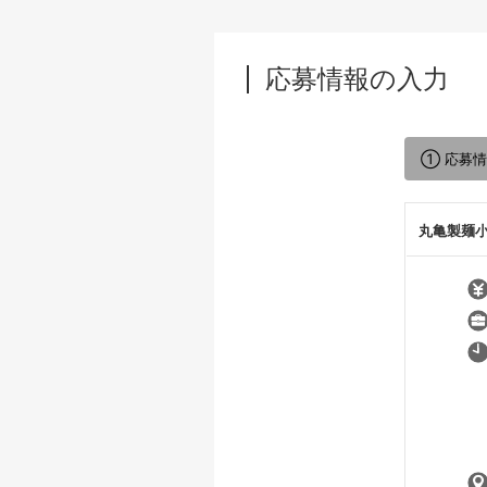
応募情報の入力
① 応募
丸亀製麺