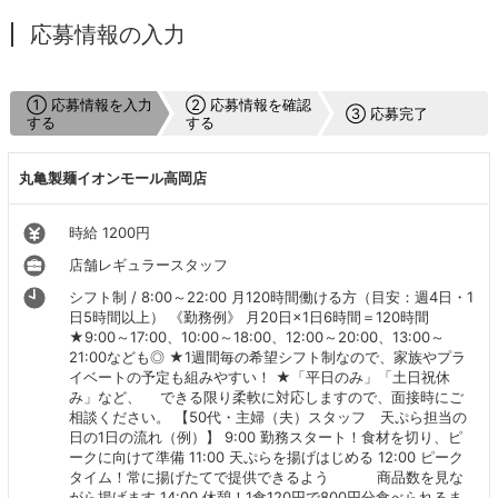
応募情報の入力
① 応募情報を入力
② 応募情報を確認
③ 応募完了
する
する
丸亀製麺イオンモール高岡店
時給 1200円
店舗レギュラースタッフ
シフト制 / 8:00～22:00 月120時間働ける方（目安：週4日・1
日5時間以上） 《勤務例》 月20日×1日6時間＝120時間
★9:00～17:00、10:00～18:00、12:00～20:00、13:00～
21:00なども◎ ★1週間毎の希望シフト制なので、家族やプラ
イベートの予定も組みやすい！ ★「平日のみ」「土日祝休
み」など、 できる限り柔軟に対応しますので、面接時にご
相談ください。 【50代・主婦（夫）スタッフ 天ぷら担当の
日の1日の流れ（例）】 9:00 勤務スタート！食材を切り、ピ
ークに向けて準備 11:00 天ぷらを揚げはじめる 12:00 ピーク
タイム！常に揚げたてで提供できるよう 商品数を見な
がら揚げます 14:00 休憩！1食120円で800円分食べられるま