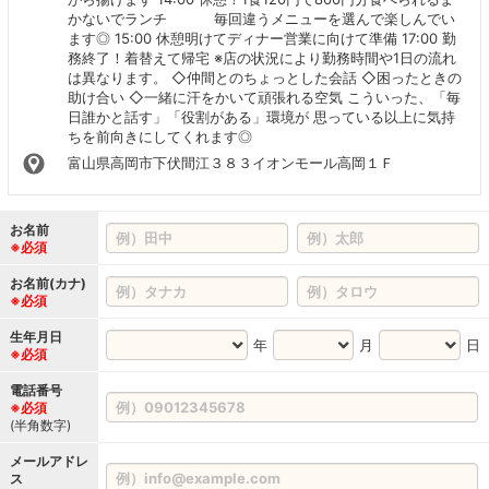
かないでランチ 毎回違うメニューを選んで楽しんでい
ます◎ 15:00 休憩明けてディナー営業に向けて準備 17:00 勤
務終了！着替えて帰宅 ※店の状況により勤務時間や1日の流れ
は異なります。 ◇仲間とのちょっとした会話 ◇困ったときの
助け合い ◇一緒に汗をかいて頑張れる空気 こういった、「毎
日誰かと話す」「役割がある」環境が 思っている以上に気持
ちを前向きにしてくれます◎
富山県高岡市下伏間江３８３イオンモール高岡１Ｆ
お名前
※必須
お名前(カナ)
※必須
生年月日
年
月
日
※必須
電話番号
※必須
(半角数字)
メールアドレ
ス