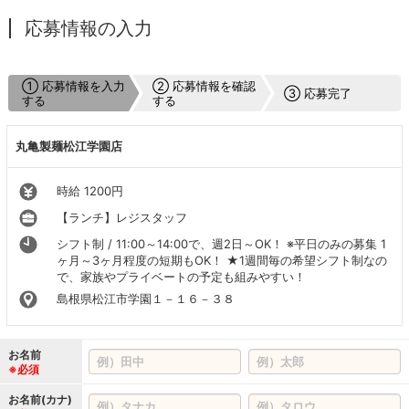
応募情報の入力
① 応募情報を入力
② 応募情報を確認
③ 応募完了
する
する
丸亀製麺松江学園店
時給 1200円
【ランチ】レジスタッフ
シフト制 / 11:00～14:00で、週2日～OK！ ※平日のみの募集 1
ヶ月～3ヶ月程度の短期もOK！ ★1週間毎の希望シフト制なの
で、家族やプライベートの予定も組みやすい！
島根県松江市学園１－１６－３８
お名前
※必須
お名前(カナ)