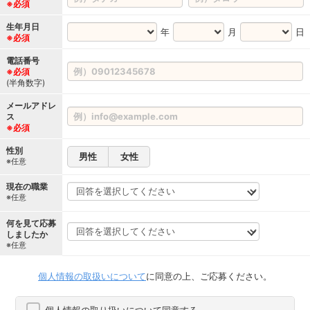
※必須
生年月日
年
月
日
※必須
電話番号
※必須
(半角数字)
メールアドレ
ス
※必須
性別
男性
女性
※任意
現在の職業
※任意
何を見て応募
しましたか
※任意
個人情報の取扱いについて
に同意の上、ご応募ください。
個人情報の取り扱いについて同意する