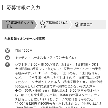
応募情報の入力
① 応募情報を入力
② 応募情報を確認
③ 応募完了
する
する
丸亀製麺イオンモール橿原店
時給 1200円
キッチン・ホールスタッフ（ランチタイム）
シフト制 / 8:00～18:00の間で、週2日～、1日3時間～OK！
★1週間毎の希望シフト制なので、家族やプライベートの予定
も組みやすい！ ★「平日のみ」「土日のみ」「土日祝休み」
など、 できる限り柔軟に対応しますので、面接時にご相談
ください。 ･｡★朝から入れる方、積極採用中！★｡･ 朝の空時
間を活用したい方に最適です♪お得なまかないも大人気☆
◆◇【50代・主婦（夫） 1日の流れ】 9:00 家事を済ませた
ら、ゆっくり身支度して出勤。 10:00 お仕事スタート。ラン
チはちょっと忙しいけれど、チームで助け合うから安心！
14:00 1食120円で800円分食べられるまかないでお昼ごはん♪
17:00 勤務終了。 ※勤務時間は店により異なります