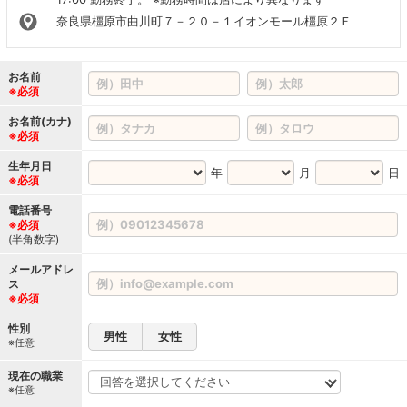
奈良県橿原市曲川町７－２０－１イオンモール橿原２Ｆ
お名前
※必須
お名前(カナ)
※必須
生年月日
年
月
日
※必須
電話番号
※必須
(半角数字)
メールアドレ
ス
※必須
性別
男性
女性
※任意
現在の職業
※任意