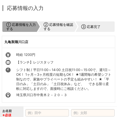
応募情報の入力
① 応募情報を入力
② 応募情報を確認
③ 応募完了
する
する
丸亀製麺川口店
時給 1200円
【ランチ】レジスタッフ
シフト制 / 平日11:00～14:00 土日祝11:00～15:00で、週1日～
OK！ 1ヶ月～3ヶ月程度の短期もOK！ ★1週間毎の希望シフト
制なので、家族やプライベートの予定も組みやすい！ ★「平
日のみ」「土日のみ」「土日祝休み」など、 できる限り柔
軟に対応しますので、面接時にご相談ください。
埼玉県川口市中青木２－２０－３
お名前
※必須