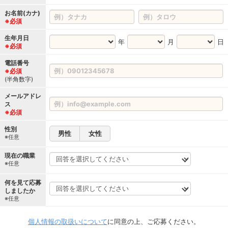
お名前(カナ)
※必須
生年月日
年
月
日
※必須
電話番号
※必須
(半角数字)
メールアドレ
ス
※必須
性別
男性
女性
※任意
現在の職業
※任意
何を見て応募
しましたか
※任意
個人情報の取扱いについて
に同意の上、ご応募ください。