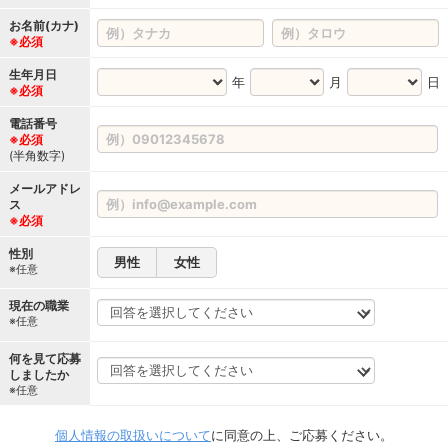
お名前(カナ)
※必須
生年月日
年
月
日
※必須
電話番号
※必須
(半角数字)
メールアドレ
ス
※必須
性別
男性
女性
※任意
現在の職業
※任意
何を見て応募
しましたか
※任意
個人情報の取扱いについて
に同意の上、ご応募ください。