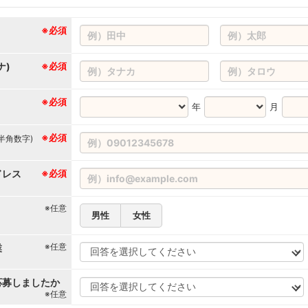
※必須
ナ)
※必須
※必須
年
月
※必須
(半角数字)
ドレス
※必須
※任意
男性
女性
※任意
業
応募しましたか
※任意