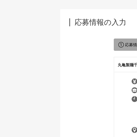
応募情報の入力
① 応募
丸亀製麺