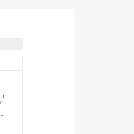
 1
家
」
に