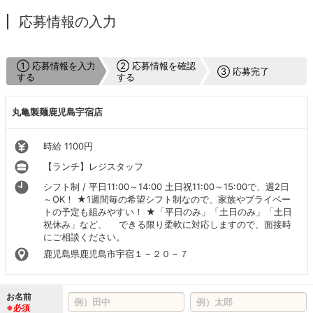
応募情報の入力
① 応募情報を入力
② 応募情報を確認
③ 応募完了
する
する
丸亀製麺鹿児島宇宿店
時給 1100円
【ランチ】レジスタッフ
シフト制 / 平日11:00～14:00 土日祝11:00～15:00で、週2日
～OK！ ★1週間毎の希望シフト制なので、家族やプライベー
トの予定も組みやすい！ ★「平日のみ」「土日のみ」「土日
祝休み」など、 できる限り柔軟に対応しますので、面接時
にご相談ください。
鹿児島県鹿児島市宇宿１－２０－７
お名前
※必須