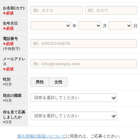
お名前(カナ)
※必須
生年月日
年
月
日
※必須
電話番号
※必須
(半角数字)
メールアドレ
ス
※必須
性別
男性
女性
※任意
現在の職業
※任意
何を見て応募
しましたか
※任意
個人情報の取扱いについて
に同意の上、ご応募ください。