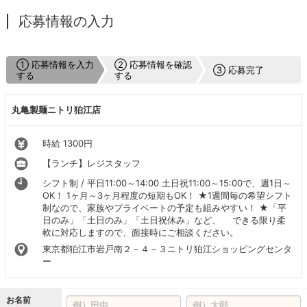
応募情報の入力
① 応募情報を入力
② 応募情報を確認
③ 応募完了
する
する
丸亀製麺ニトリ狛江店
時給 1300円
【ランチ】レジスタッフ
シフト制 / 平日11:00～14:00 土日祝11:00～15:00で、週1日～
OK！ 1ヶ月～3ヶ月程度の短期もOK！ ★1週間毎の希望シフト
制なので、家族やプライベートの予定も組みやすい！ ★「平
日のみ」「土日のみ」「土日祝休み」など、 できる限り柔
軟に対応しますので、面接時にご相談ください。
東京都狛江市岩戸南２－４－３ニトリ狛江ショッピングセンタ
ー
お名前