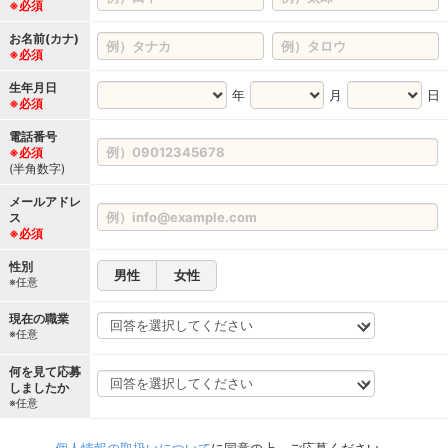
※必須
お名前(カナ)
※必須
生年月日
年
月
日
※必須
電話番号
※必須
(半角数字)
メールアドレ
ス
※必須
性別
男性
女性
※任意
現在の職業
※任意
何を見て応募
しましたか
※任意
個人情報の取扱いについて
に同意の上、ご応募ください。