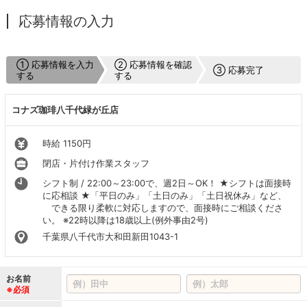
応募情報の入力
① 応募情報を入力
② 応募情報を確認
③ 応募完了
する
する
コナズ珈琲八千代緑が丘店
時給 1150円
閉店・片付け作業スタッフ
シフト制 / 22:00～23:00で、週2日～OK！ ★シフトは面接時
に応相談 ★「平日のみ」「土日のみ」「土日祝休み」など、
できる限り柔軟に対応しますので、面接時にご相談くださ
い。 ※22時以降は18歳以上(例外事由2号)
千葉県八千代市大和田新田1043-1
お名前
※必須