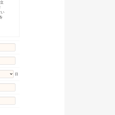
好立
！
ない
を
日