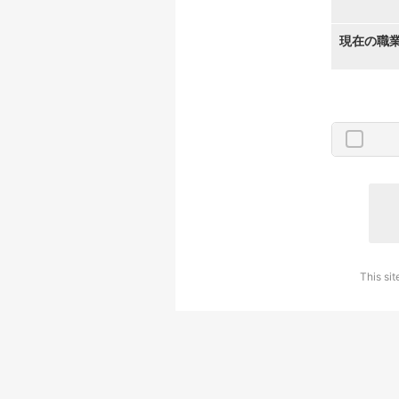
現在の職
This si