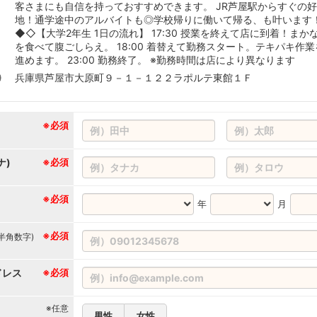
客さまにも自信を持っておすすめできます。 JR芦屋駅からすぐの
地！通学途中のアルバイトも◎学校帰りに働いて帰る、も叶います
◆◇【大学2年生 1日の流れ】 17:30 授業を終えて店に到着！まか
を食べて腹ごしらえ。 18:00 着替えて勤務スタート。テキパキ作業
進めます。 23:00 勤務終了。 ※勤務時間は店により異なります
兵庫県芦屋市大原町９－１－１２２ラポルテ東館１Ｆ
※必須
ナ)
※必須
※必須
年
月
※必須
(半角数字)
ドレス
※必須
※任意
男性
女性