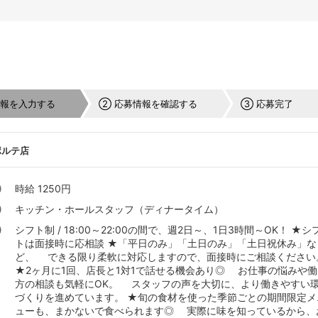
情報を入力する
② 応募情報を確認する
③ 応募完了
ポルテ店
時給 1250円
キッチン・ホールスタッフ（ディナータイム）
シフト制 / 18:00～22:00の間で、週2日～、1日3時間～OK！ ★シ
トは面接時に応相談 ★「平日のみ」「土日のみ」「土日祝休み」な
ど、 できる限り柔軟に対応しますので、面接時にご相談ください
★2ヶ月に1回、店長と1対1で話せる機会あり◎ お仕事の悩みや働
方の相談も気軽にOK。 スタッフの声を大切に、より働きやすい
づくりを進めています。 ★旬の食材を使った季節ごとの期間限定メ
ューも、まかないで食べられます◎ 実際に味を知っているから、