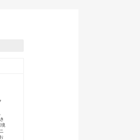
フ
。
き
環境
ニ
お