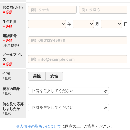
お名前(カナ)
※必須
生年月日
年
月
日
※必須
電話番号
※必須
(半角数字)
メールアドレ
ス
※必須
性別
男性
女性
※任意
現在の職業
※任意
何を見て応募
しましたか
※任意
個人情報の取扱いについて
に同意の上、ご応募ください。