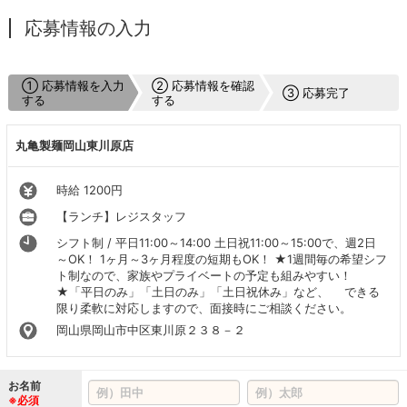
応募情報の入力
① 応募情報を入力
② 応募情報を確認
③ 応募完了
する
する
丸亀製麺岡山東川原店
時給 1200円
【ランチ】レジスタッフ
シフト制 / 平日11:00～14:00 土日祝11:00～15:00で、週2日
～OK！ 1ヶ月～3ヶ月程度の短期もOK！ ★1週間毎の希望シフ
ト制なので、家族やプライベートの予定も組みやすい！
★「平日のみ」「土日のみ」「土日祝休み」など、 できる
限り柔軟に対応しますので、面接時にご相談ください。
岡山県岡山市中区東川原２３８－２
お名前
※必須