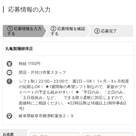
応募情報の入力
① 応募情報を入力
② 応募情報を確認
③ 応募完了
する
する
丸亀製麺柳津店
時給 1150円
閉店・片付け作業スタッフ
シフト制 / 22:00～23:00で、週2日～OK！ 1ヶ月～3ヶ月程度
の短期もOK！ ★1週間毎の希望シフト制なので、家族やプラ
イベートの予定も組みやすい！ ★「平日のみ」「土日のみ」
「土日祝休み」など、 できる限り柔軟に対応しますので、
面接時にご相談ください。 ※22時以降は18歳以上(例外事由2
号)
岐阜県岐阜市柳津町蓮池２－９
お名前