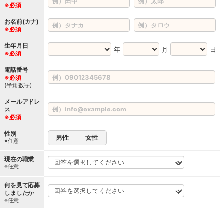
※必須
お名前(カナ)
※必須
生年月日
年
月
日
※必須
電話番号
※必須
(半角数字)
メールアドレ
ス
※必須
性別
男性
女性
※任意
現在の職業
※任意
何を見て応募
しましたか
※任意