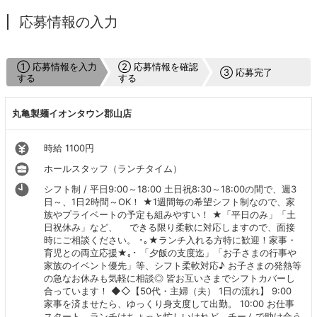
応募情報の入力
① 応募情報を入力
② 応募情報を確認
③ 応募完了
する
する
丸亀製麺イオンタウン郡山店
時給 1100円
ホールスタッフ（ランチタイム）
シフト制 / 平日9:00～18:00 土日祝8:30～18:00の間で、週3
日～、1日2時間～OK！ ★1週間毎の希望シフト制なので、家
族やプライベートの予定も組みやすい！ ★「平日のみ」「土
日祝休み」など、 できる限り柔軟に対応しますので、面接
時にご相談ください。 ･｡★ランチ入れる方特に歓迎！家事・
育児との両立応援★｡･ 「夕飯の支度迄」「お子さまの行事や
家族のイベント優先」等、シフト柔軟対応♪ お子さまの発熱等
の急なお休みも気軽に相談◎ 皆お互いさまでシフトカバーし
合っています！ ◆◇【50代・主婦（夫） 1日の流れ】 9:00
家事を済ませたら、ゆっくり身支度して出勤。 10:00 お仕事
スタート。ランチはちょっと忙しいけれど、チームで助け合う