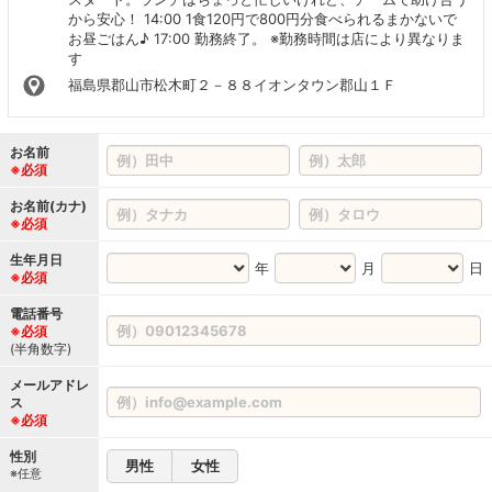
から安心！ 14:00 1食120円で800円分食べられるまかないで
お昼ごはん♪ 17:00 勤務終了。 ※勤務時間は店により異なりま
す
福島県郡山市松木町２－８８イオンタウン郡山１Ｆ
お名前
※必須
お名前(カナ)
※必須
生年月日
年
月
日
※必須
電話番号
※必須
(半角数字)
メールアドレ
ス
※必須
性別
男性
女性
※任意