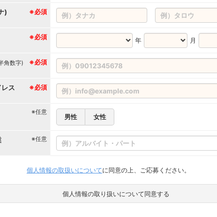
ナ)
※必須
※必須
年
月
※必須
(半角数字)
ドレス
※必須
※任意
男性
女性
※任意
業
個人情報の取扱いについて
に同意の上、ご応募ください。
個人情報の取り扱いについて同意する