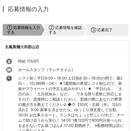
応募情報の入力
① 応募情報を入力
② 応募情報を確認
③ 応募完了
する
する
丸亀製麺大和郡山店
時給 1150円
ホールスタッフ（ランチタイム）
シフト制 / 平日9:00～18:00 土日祝8:30～18:00の間で、週2
日～、1日3時間～OK！ ★1週間毎の希望シフト制なので、家
族やプライベートの予定も組みやすい！ ★「平日のみ」「土
日のみ」「土日祝休み」など、 できる限り柔軟に対応しま
すので、面接時にご相談ください。 面接の際にあなたの希望
の働き方を教えてください♪ ◆◇【50代・主婦（夫） 1日の
流れ】 9:00 家事を済ませたら、ゆっくり身支度して出勤。
10:00 お仕事スタート。ランチはちょっと忙しいけれど、チー
ムで助け合うから安心！ 14:00 1食120円で800円分食べられ
るまかないでお昼ごはん♪ 17:00 勤務終了。 ※勤務時間は店に
より異なります