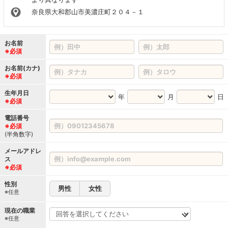
奈良県大和郡山市美濃庄町２０４－１
お名前
※必須
お名前(カナ)
※必須
生年月日
年
月
日
※必須
電話番号
※必須
(半角数字)
メールアドレ
ス
※必須
性別
男性
女性
※任意
現在の職業
※任意