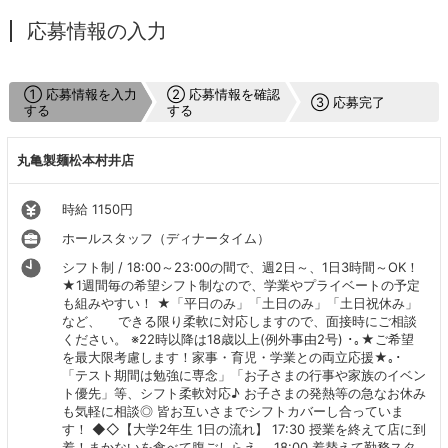
応募情報の入力
① 応募情報を入力
② 応募情報を確認
③ 応募完了
する
する
丸亀製麺松本村井店
時給 1150円
ホールスタッフ（ディナータイム）
シフト制 / 18:00～23:00の間で、週2日～、1日3時間～OK！
★1週間毎の希望シフト制なので、学業やプライベートの予定
も組みやすい！ ★「平日のみ」「土日のみ」「土日祝休み」
など、 できる限り柔軟に対応しますので、面接時にご相談
ください。 ※22時以降は18歳以上(例外事由2号) ･｡★ご希望
を最大限考慮します！家事・育児・学業との両立応援★｡･
「テスト期間は勉強に専念」「お子さまの行事や家族のイベン
ト優先」等、シフト柔軟対応♪ お子さまの発熱等の急なお休み
も気軽に相談◎ 皆お互いさまでシフトカバーし合っていま
す！ ◆◇【大学2年生 1日の流れ】 17:30 授業を終えて店に到
着！まかないを食べて腹ごしらえ。 18:00 着替えて勤務スタ