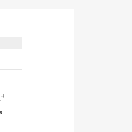
1日
フ
ま