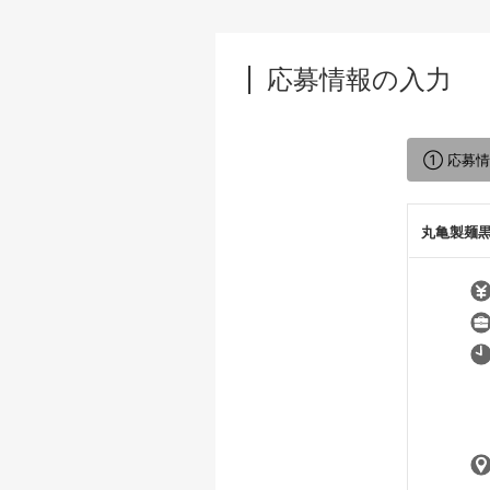
応募情報の入力
① 応募
丸亀製麺