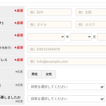
※必須
ナ)
※必須
※必須
年
月
※必須
(半角数字)
ドレス
※必須
※任意
男性
女性
※任意
業
応募しましたか
※任意