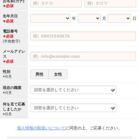
お名前(カナ)
※必須
生年月日
年
月
日
※必須
電話番号
※必須
(半角数字)
メールアドレ
ス
※必須
性別
男性
女性
※任意
現在の職業
※任意
何を見て応募
しましたか
※任意
個人情報の取扱いについて
に同意の上、ご応募ください。