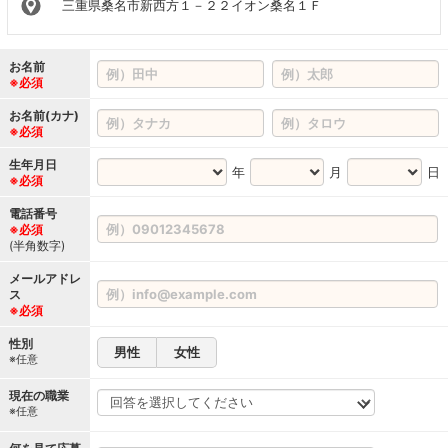
三重県桑名市新西方１－２２イオン桑名１Ｆ
お名前
※必須
お名前(カナ)
※必須
生年月日
年
月
日
※必須
電話番号
※必須
(半角数字)
メールアドレ
ス
※必須
性別
男性
女性
※任意
現在の職業
※任意