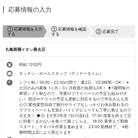
応募情報の入力
① 応募情報を入力
② 応募情報を確認
③ 応募完了
する
する
丸亀製麺イオン桑名店
時給 1200円
キッチン・ホールスタッフ（ディナータイム）
シフト制 / 18:00～22:00の間で、週2日、1日3時間～OK！ ※
土日のみの募集 1ヶ月～3ヶ月程度の短期もOK！ ★1週間毎の
希望シフト制なので、学業やプライベートの予定も組みやす
い！ 部活やテストの予定も柔軟に対応するので学生さんも安
心◎ 髪色髪型自由で旅行やライブもしっかりお休み取れるの
でプライベートも充実♪ バイトデビューでも丁寧に教えるので
大丈夫！ ◆◇【大学2年生 1日の流れ】 17:30 授業を終えて店
に到着！まかないを食べて腹ごしらえ。 18:00 着替えて勤務
スタート。テキパキ作業を進めます。 23:00 勤務終了。 ※勤
務時間は店により異なります